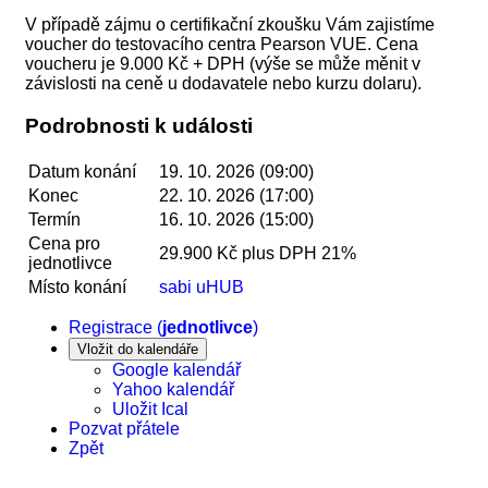
V případě zájmu o certifikační zkoušku Vám zajistíme
voucher do testovacího centra Pearson VUE. Cena
voucheru je 9.000 Kč + DPH (výše se může měnit v
závislosti na ceně u dodavatele nebo kurzu dolaru).
Podrobnosti k události
Datum konání
19. 10. 2026 (09:00)
Konec
22. 10. 2026 (17:00)
Termín
16. 10. 2026 (15:00)
Cena pro
29.900 Kč plus DPH 21%
jednotlivce
Místo konání
sabi uHUB
Registrace (
jednotlivce
)
Vložit do kalendáře
Google kalendář
Yahoo kalendář
Uložit Ical
Pozvat přátele
Zpět