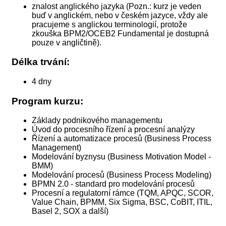
znalost anglického jazyka (Pozn.: kurz je veden
buď v anglickém, nebo v českém jazyce, vždy ale
pracujeme s anglickou terminologií, protože
zkouška BPM2/OCEB2 Fundamental je dostupná
pouze v angličtině).
Délka trvání:
4 dny
Program kurzu:
Základy podnikového managementu
Úvod do procesního řízení a procesní analýzy
Řízení a automatizace procesů (Business Process
Management)
Modelování byznysu (Business Motivation Model -
BMM)
Modelování procesů (Business Process Modeling)
BPMN 2.0 - standard pro modelování procesů
Procesní a regulatorní rámce (TQM, APQC, SCOR,
Value Chain, BPMM, Six Sigma, BSC, CoBIT, ITIL,
Basel 2, SOX a další)